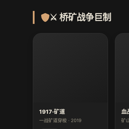
⚔️ 桥矿战争巨制
1917·矿道
血
一战矿道穿梭 · 2019
矿山