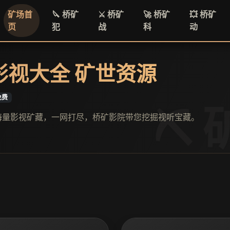
矿场首
🔪 桥矿
⚔️ 桥矿
🚀 桥矿
💥 桥矿
页
犯
战
科
动
 影视大全 矿世资源
免费
 海量影视矿藏，一网打尽，桥矿影院带您挖掘视听宝藏。