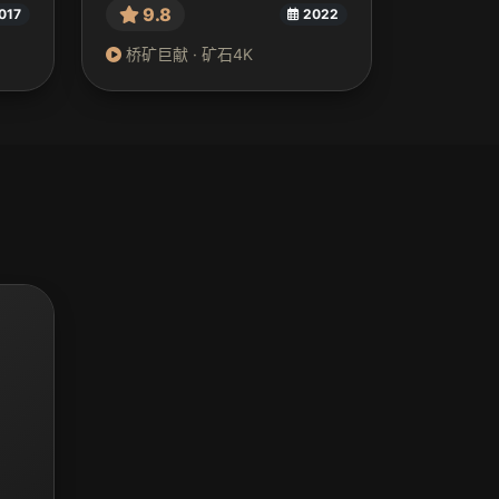
9.8
017
2022
桥矿巨献 · 矿石4K