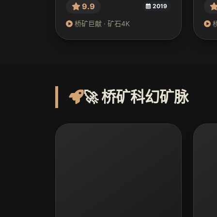
9.9
2019
桥矿巨献 · 矿石4K
桥
🚀 桥矿科幻矿脉