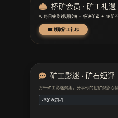
桥矿会员 · 矿工礼遇
⛏️ 每日签到领观影镐 + 极速矿道 + 4
领取矿工礼包
矿工影迷 · 矿石短评
万千矿工影迷聚集，分享你的挖矿观影心