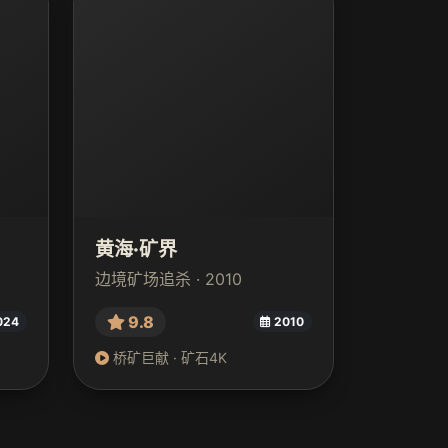
黄海·矿界
边境矿场追杀 · 2010
9.8
024
2010
桥矿巨献 · 矿石4K